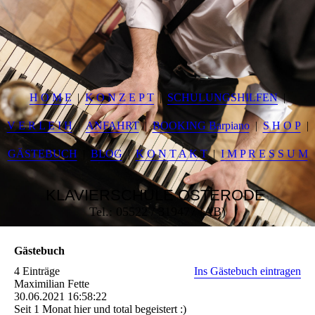
H O M E
K O N Z E P T
SCHULUNGSHILFEN
V E R L E I H
ANFAHRT
BOOKING Barpiano
S H O P
GÄSTEBUCH
BLOG
K O N T A K T
I M P R E S S U M
KLAVIERSCHULE
OSTERODE
Tel.: 05522 / 319477 (AB)
Gästebuch
4 Einträge
Ins Gästebuch eintragen
Maximilian Fette
30.06.2021
16:58:22
Seit 1 Monat hier und total begeistert :)